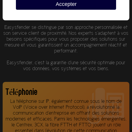
Cybersécurité : Renforcez la sécurité de vos systèmes
Accepter
informatiques et de vos données sensibles pour prévenir les
intrusions et les vols de données.
Easysfender se distingue par son approche personnalisée et
son service client de proximité. Nos experts s'adaptent à vos
besoins spécifiques pour vous proposer des solutions sur
mesure et vous garantissent un accompagnement réactif et
performant.
Easysfender, c'est la garantie d'une sécurité optimale pour
vos données, vos systèmes et vos biens.
Téléphonie
La téléphonie sur IP, également connue sous le nom de
VoIP (Voice over Internet Protocol), a révolutionné la
communication d'entreprise en offrant des solutions
modernes et efficaces. Parmi les technologies émergentes,
le Centrex, 3CX, la fibre FTTH et FTTO jouent un rôle
essentiel dans l'évolution de cette communication