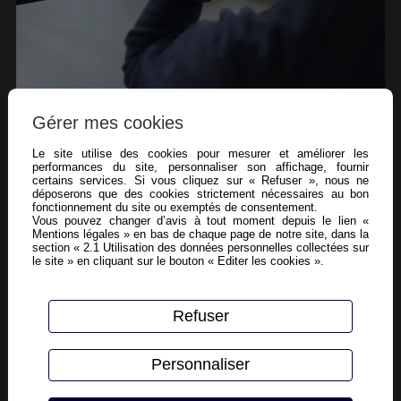
Gérer mes cookies
Le site utilise des cookies pour mesurer et améliorer les
performances du site, personnaliser son affichage, fournir
Nos solutions
certains services. Si vous cliquez sur « Refuser », nous ne
déposerons que des cookies strictement nécessaires au bon
fonctionnement du site ou exemptés de consentement.
Que vous soyez un particulier, une TPE/PME ou une grande
Vous pouvez changer d’avis à tout moment depuis le lien «
entreprise, Easysfender vous propose une solution sur-
Mentions légales » en bas de chaque page de notre site, dans la
section « 2.1 Utilisation des données personnelles collectées sur
mesure adaptée à vos besoins spécifiques :
le site » en cliquant sur le bouton « Editer les cookies ».
Vidéosurveillance : Protégez vos locaux et vos biens contre
les intrusions et les actes de malveillance.
Refuser
Alarme : Assurez la sécurité de vos personnes et de vos
biens grâce à des systèmes d'alarme intrusion et incendie.
Sécurité informatique : Préservez vos données sensibles et
Personnaliser
vos systèmes informatiques contre les cyberattaques et les
virus.