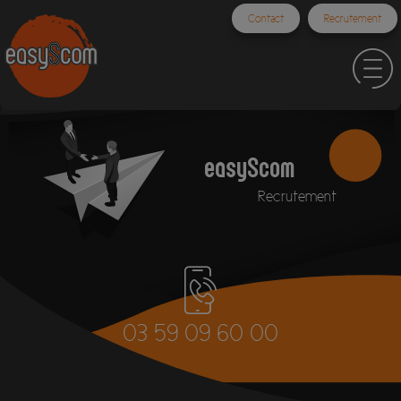
Contact
Recrutement
easyScom
Recrutement
03 59 09 60 00