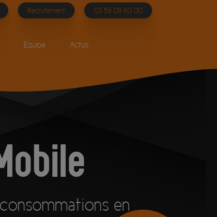
Recrutement
03 59 09 60 00
Equipe
Actus
obile
 consommations en