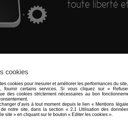
toute liberté 
NO qui vous permet de profiter de forfaits mobiles à des tarifs
Avantages
:
s cookies
e des cookies pour mesurer et améliorer les performances du site
Forfaits mobiles adaptés à tous les besoins
e, fournir certains services. Si vous cliquez sur « Refus
Tarifs compétitifs et options avantageuses
ue des cookies strictement nécessaires au bon fonctionneme
Contrôle des consommations et facturation simplifiée
consentement.
Flexibilité et réactivité
hanger d’avis à tout moment depuis le lien « Mentions légal
e notre site, dans la section « 2.1 Utilisation des donnée
le site » en cliquant sur le bouton « Editer les cookies ».