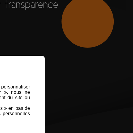
et transparence
 compétitifs.
, personnaliser
er », nous ne
nt du site ou
es » en bas de
s personnelles