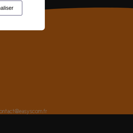
aliser
ontact@easyscom.fr