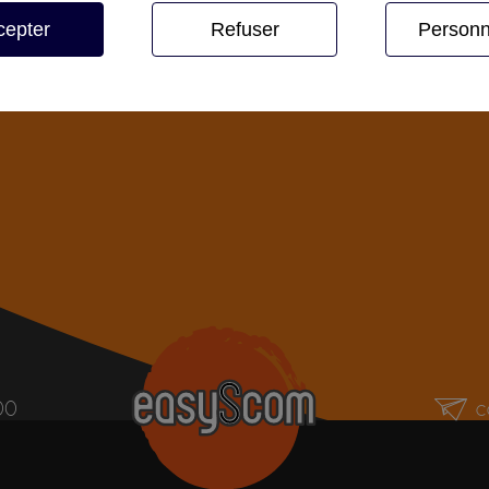
cepter
Refuser
Personn
00
c