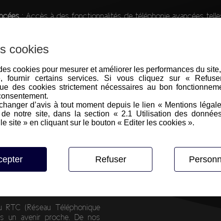
ancées
: Accès à des fonctionnalités de téléphonie avancées telle
ie vocale unifiée, le routage d'appels intelligent et la gestion des
eilleure efficacité et une communication professionnelle optimisé
s cookies
IP ?
e des cookies pour mesurer et améliorer les performances du site
e, fournir certains services. Si vous cliquez sur « Refus
ue des cookies strictement nécessaires au bon fonctionneme
consentement.
pont virtuel, permettant le
hanger d’avis à tout moment depuis le lien « Mentions légal
rnet.
e notre site, dans la section « 2.1 Utilisation des donnée
 d'une entreprise, qui est
le site » en cliquant sur le bouton « Editer les cookies ».
e téléphonique, et le réseau
 le Trunk SIP les achemine via
cepter
Refuser
Personn
teur choisie par l'entreprise.
 ses kilomètres de câbles, il
ment.
eau RTC (Réseau Téléphonique
ns un avenir proche. De nos