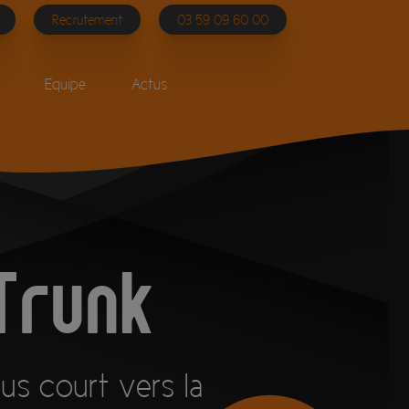
Recrutement
03 59 09 60 00
Equipe
Actus
Trunk
us court vers la