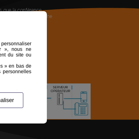
s que la conférence
 files d'attente, pour une
e.
, personnaliser
er », nous ne
nt du site ou
es » en bas de
s personnelles
aliser