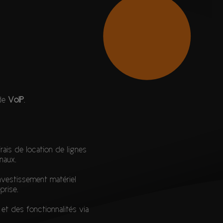
de
VoIP
.
rais de location de lignes
naux.
nvestissement matériel
prise.
et des fonctionnalités via