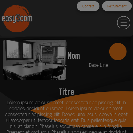
Contact
Recrutement
Nom
Base Line
Titre
Lorem ipsum dolor sit amet, consectetur adipiscing elit. In
sodales tincidunt euismod. Lorem ipsum dolor sit amet,
consectetur adipiscing elit. Donec urna lacus, convallis eget
ullamcorper ut, tempor lobortis erat. Duis pellentesque quis
nisi at blandit. Phasellus accumsan ornare elit in fringilla.
Praesent et orci arcu. Phasellus sodales, neque at tincidunt